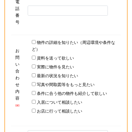
電
話
番
号
物件の詳細を知りたい（周辺環境や条件な
ど）
お
問
資料を送って欲しい
い
実際に物件を見たい
合
最新の状況を知りたい
わ
せ
写真や間取図等をもっと見たい
内
条件に合う他の物件も紹介して欲しい
容
入居について相談したい
お店に行って相談したい