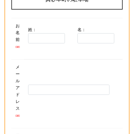
お
姓：
名：
名
前
メ
ー
ル
ア
ド
レ
ス