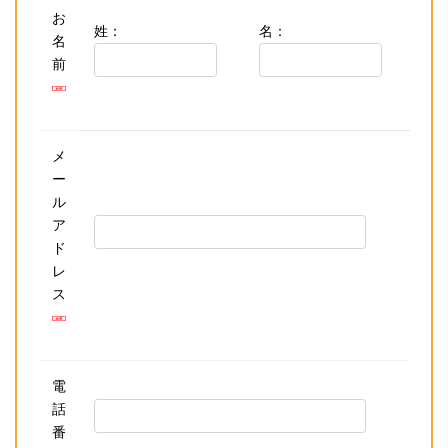
お
姓：
名：
名
前
メ
ー
ル
ア
ド
レ
ス
電
話
番